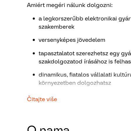
Amiért megéri nálunk dolgozni:
a legkorszerűbb elektronikai gyár
szakemberek
versenyképes jövedelem
tapasztalatot szerezhetsz egy gyá
szakdolgozatod írásához is felha
dinamikus, fiatalos vállalati kultú
környezetben dolgozhatsz
hosszú távon számítunk Rád
Čitajte više
Készen állsz, hogy szintet lépj a karr
akárki alkotja - hanem Te!
Csatlakozz
Next.
O nama