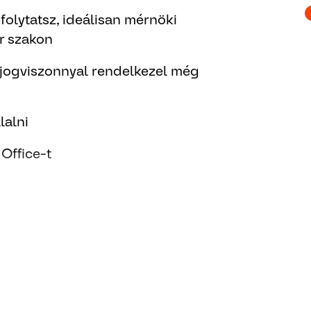
folytatsz, ideálisan mérnöki
r szakon
i jogviszonnyal rendelkezel még
lalni
 Office-t
y német nyelvtudással
rád bízott feladatokat
elkezel és nyitott vagy