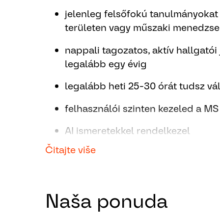
jelenleg felsőfokú tanulmányokat 
területen vagy műszaki menedzse
nappali tagozatos, aktív hallgató
legalább egy évig
legalább heti 25-30 órát tudsz vál
felhasználói szinten kezeled a MS
AI ismeretekkel rendelkezel
Čitajte više
előny, ha középfokú angol és/vag
rendelkezel
precízen és pontosan végzed el a 
Naša ponuda
jó kommunikációs készséggel rend