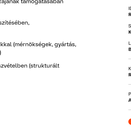
kájának támogatásában
I
szítésében,
S
K
L
okkal (mérnökségek, gyártás,
B
)
zvételben (strukturált
K
R
P
A