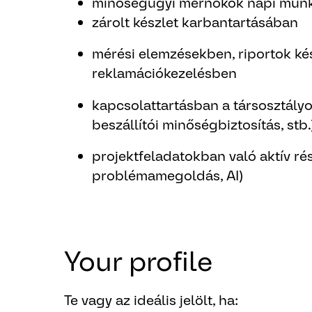
minőségügyi mérnökök napi mun
zárolt készlet karbantartásában
mérési elemzésekben, riportok ké
reklamációkezelésben
kapcsolattartásban a társosztály
beszállítói minőségbiztosítás, stb.
projektfeladatokban való aktív rés
problémamegoldás, AI)
Your profile
Te vagy az ideális jelölt, ha: