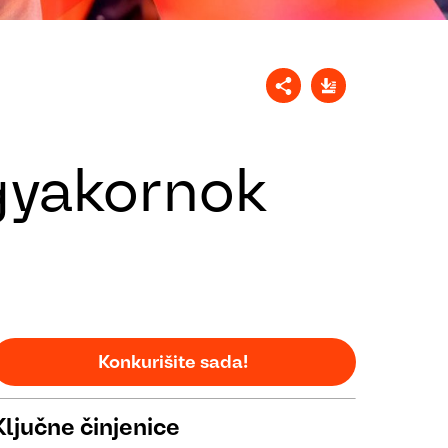
gyakornok
Konkurišite sada!
Ključne činjenice