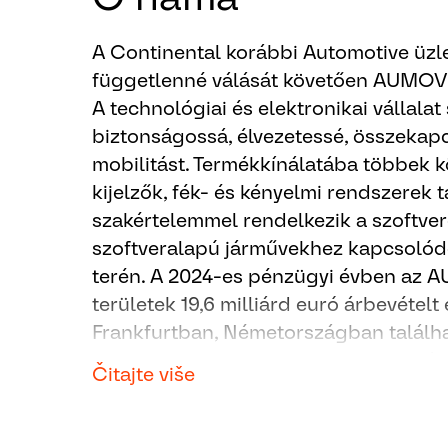
A Continental korábbi Automotive üzl
függetlenné válását követően AUMOVIO
A technológiai és elektronikai vállalat 
biztonságossá, élvezetessé, összekap
mobilitást. Termékkínálatába többek 
kijelzők, fék- és kényelmi rendszerek t
szakértelemmel rendelkezik a szoftver
szoftveralapú járművekhez kapcsoló
terén. A 2024-es pénzügyi évben az A
területek 19,6 milliárd euró árbevételt 
Frankfurtban, Németországban találhat
telephelyen mintegy 87 000 munkatárs
Čitajte više