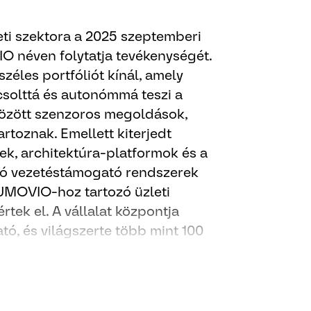
eti szektora a 2025 szeptemberi
 néven folytatja tevékenységét.
széles portfóliót kínál, amely
csolttá és autonómmá teszi a
között szenzoros megoldások,
artoznak. Emellett kiterjedt
ek, architektúra-platformok és a
dó vezetéstámogató rendszerek
UMOVIO-hoz tartozó üzleti
értek el. A vállalat központja
ó, és világszerte több mint 100
at foglalkoztat.