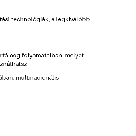
tási technológiák, a legkiválóbb
rtó cég folyamataiban, melyet
sználhatsz
rában, multinacionális
ieredben? A mobilitás jövőjét nem
 az AUMOVIO-hoz. Own What’s