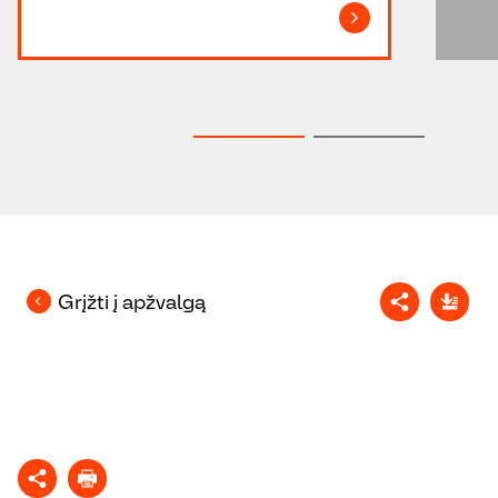
Grįžti į apžvalgą