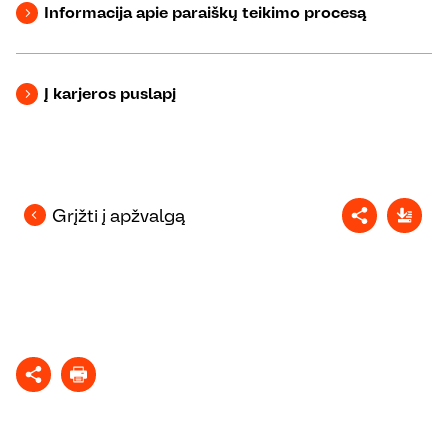
Informacija apie paraiškų teikimo procesą
Į karjeros puslapį
Grįžti į apžvalgą