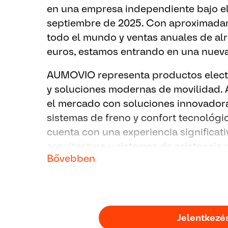
en una empresa independiente bajo 
septiembre de 2025. Con aproximada
todo el mundo y ventas anuales de alr
euros, estamos entrando en una nueva
AUMOVIO representa productos electr
y soluciones modernas de movilidad. 
el mercado con soluciones innovadora
sistemas de freno y confort tecnoló
cuenta con una experiencia significat
arquitectura y sistemas de asistencia
Bővebben
crecimiento de vehículos definidos p
propósito es claro: hacer que la movil
emocionante, conectada y autónoma.
Jelentkezé