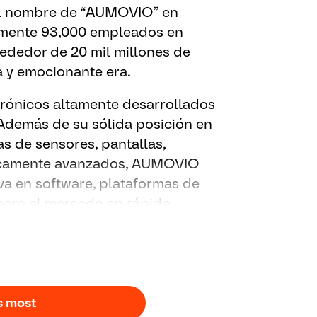
el nombre de “AUMOVIO” en
mente 93,000 empleados en
ededor de 20 mil millones de
 y emocionante era.
ónicos altamente desarrollados
Además de su sólida posición en
s de sensores, pantallas,
gicamente avanzados, AUMOVIO
iva en software, plataformas de
 para el mercado en rápido
or software y autónomos. Nuestro
idad del futuro sea segura,
s most