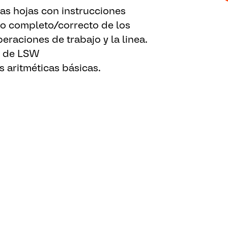
es, plumones, cintas, etc)
as hojas con instrucciones
do completo/correcto de los
eraciones de trabajo y la linea.
o de LSW
 aritméticas básicas.
imilares