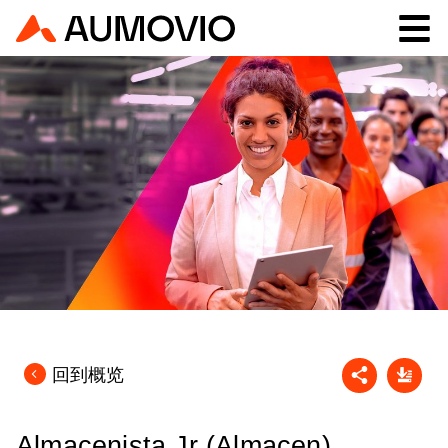
回到概览
Almacenista Jr (Almacen)