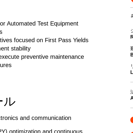
for Automated Test Equipment
ns
tives focused on First Pass Yields
ent stability
B
execute preventive maintenance
tures
L
ール
A
ectronics and communication
PY) optimization and continuous