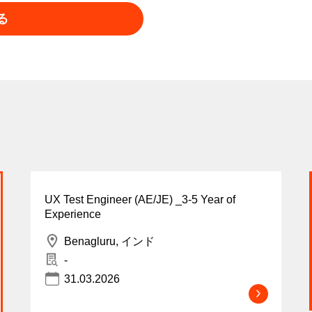
る
UX Test Engineer (AE/JE) _3-5 Year of
Experience
Benagluru, インド
-
31.03.2026