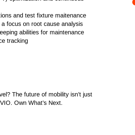
ions and test fixture maitenance
h a focus on root cause analysis
eping abilities for maintenance
ce tracking
el? The future of mobility isn’t just
VIO. Own What’s Next.​