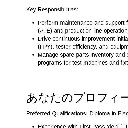
Key Responsibilities:
Perform maintenance and support 
(ATE) and production line operatio
Drive continuous improvement initia
(FPY), tester efficiency, and equipm
Manage spare parts inventory and 
programs for test machines and fix
あなたのプロフィ
Preferred Qualifications: Diploma in El
Experience with First Pass Yield (F