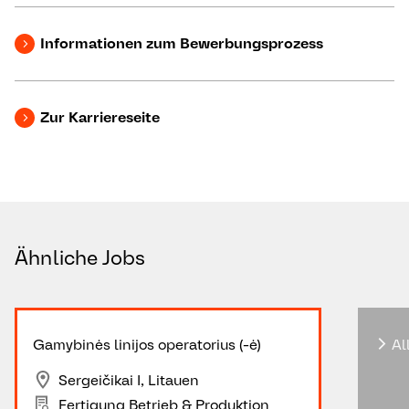
Informationen zum Bewerbungsprozess
Zur Karriereseite
Ähnliche Jobs
Gamybinės linijos operatorius (-ė)
Al
Sergeičikai I, Litauen
Fertigung Betrieb & Produktion