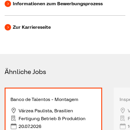
Informationen zum Bewerbungsprozess
Zur Karriereseite
Ähnliche Jobs
Banco de Talentos - Montagem
Insp
Várzea Paulista, Brasilien
V
Fertigung Betrieb & Produktion
F
20.07.2026