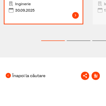
Inginerie
I
30.09.2025
1
Înapoi la căutare